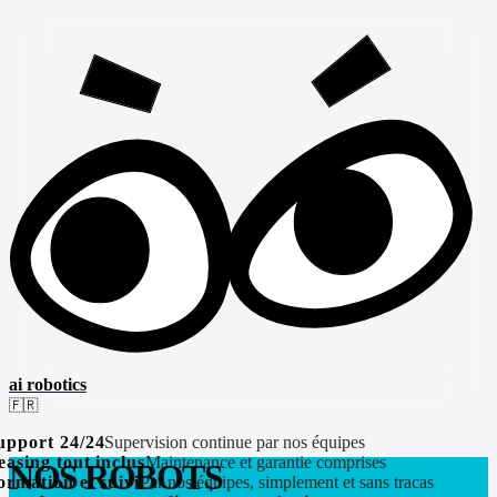
ai robotics
🇫🇷
port 24/24
Supervision continue par nos équipes
sing tout inclus
Maintenance et garantie comprises
NOS ROBOTS
mation et suivi
Par nos équipes, simplement et sans tracas