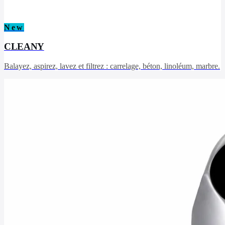
New
CLEANY
Balayez, aspirez, lavez et filtrez : carrelage, béton, linoléum, marbre.