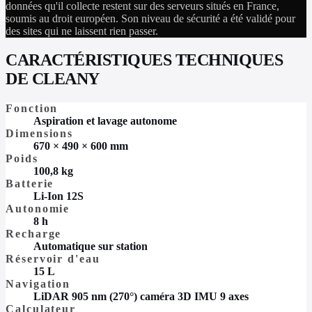
données qu'il collecte restent sur des serveurs situés en France,
soumis au droit européen. Son niveau de sécurité a été validé pour
des sites qui ne laissent rien passer.
CARACTÉRISTIQUES TECHNIQUES
DE CLEANY
Fonction
Aspiration et lavage autonome
Dimensions
670 × 490 × 600 mm
Poids
100,8 kg
Batterie
Li-Ion 12S
Autonomie
8 h
Recharge
Automatique sur station
Réservoir d'eau
15 L
Navigation
LiDAR 905 nm (270°) caméra 3D IMU 9 axes
Calculateur