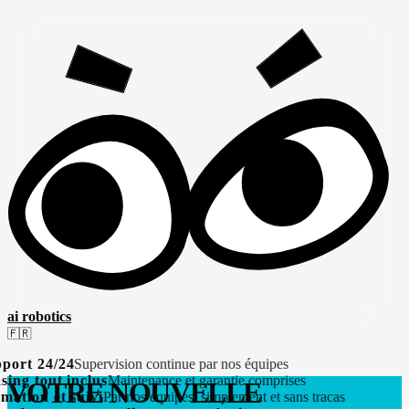
ai robotics
🇫🇷
ort 24/24
Supervision continue par nos équipes
ing tout inclus
Maintenance et garantie comprises
VOTRE NOUVELLE
ation et suivi
Par nos équipes, simplement et sans tracas