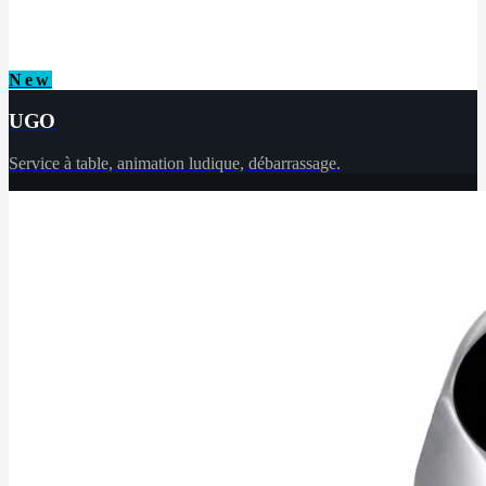
New
UGO
Service à table, animation ludique, débarrassage.