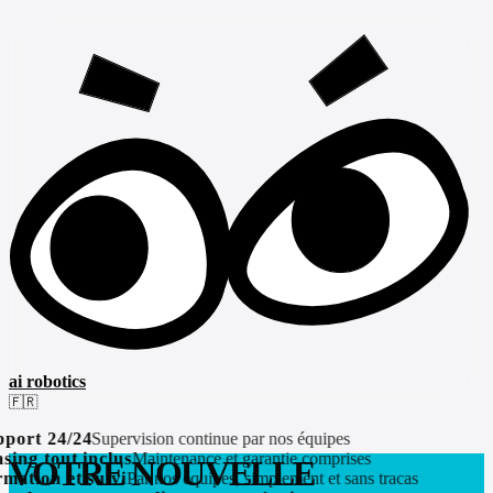
ai robotics
🇫🇷
ort 24/24
Supervision continue par nos équipes
ing tout inclus
Maintenance et garantie comprises
VOTRE NOUVELLE
ation et suivi
Par nos équipes, simplement et sans tracas