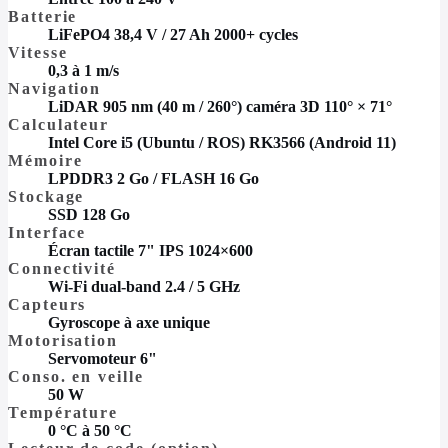
Batterie
LiFePO4 38,4 V / 27 Ah 2000+ cycles
Vitesse
0,3 à 1 m/s
Navigation
LiDAR 905 nm (40 m / 260°) caméra 3D 110° × 71°
Calculateur
Intel Core i5 (Ubuntu / ROS) RK3566 (Android 11)
Mémoire
LPDDR3 2 Go / FLASH 16 Go
Stockage
SSD 128 Go
Interface
Écran tactile 7" IPS 1024×600
Connectivité
Wi-Fi dual-band 2.4 / 5 GHz
Capteurs
Gyroscope à axe unique
Motorisation
Servomoteur 6"
Conso. en veille
50 W
Température
0 °C à 50 °C