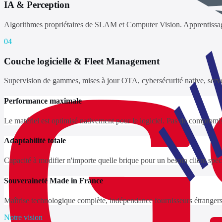
IA & Perception
Algorithmes propriétaires de SLAM et Computer Vision. Apprentissage 
04
Couche logicielle & Fleet Management
Supervision de gammes, mises à jour OTA, cybersécurité native, serv
Performance maximale
Le matériel est optimisé nativement pour le logiciel. Pas de compromis
Adaptabilité totale
Capacité à modifier n'importe quelle brique pour un besoin client spéc
Souveraineté Made in France
Maîtrise technologique complète, indépendance fournisseurs étrangers
Notre vision