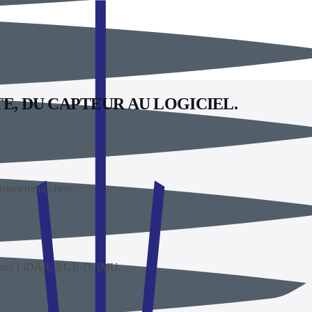
, DU CAPTEUR AU LOGICIEL.
ronnement client.
pteurs LiDAR, RGB-D, IMU.