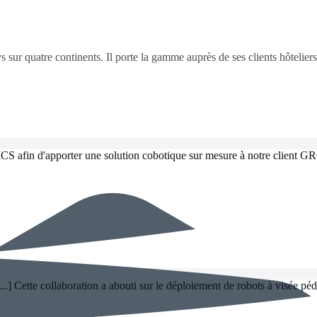
ys sur quatre continents. Il porte la gamme auprès de ses clients hôteliers,
CS afin d'apporter une solution cobotique sur mesure à notre client G
 Cette collaboration a abouti sur le déploiement de robots à visée péda