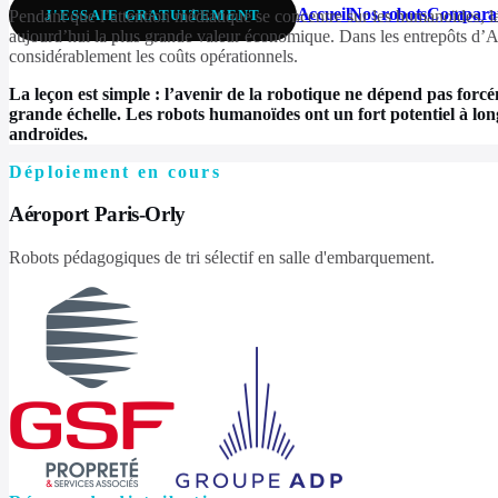
Accueil
Nos robots
Comparat
Pendant que l’attention médiatique se concentre sur les humanoïdes, la
J'ESSAIE GRATUITEMENT
aujourd’hui la plus grande valeur économique. Dans les entrepôts d’Am
considérablement les coûts opérationnels.
La leçon est simple : l’avenir de la robotique ne dépend pas forc
grande échelle. Les robots humanoïdes ont un fort potentiel à long
androïdes.
Déploiement en cours
Aéroport Paris-Orly
Robots pédagogiques de tri sélectif en salle d'embarquement.