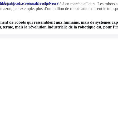
if
À propos
Le réseau
Investir
News
 véritable révolution robotique est déjà en marche ailleurs. Les robots 
azon, par exemple, plus d’un million de robots automatisent le transpor
ément de robots qui ressemblent aux humains, mais de systèmes capa
 terme, mais la révolution industrielle de la robotique est, pour l’