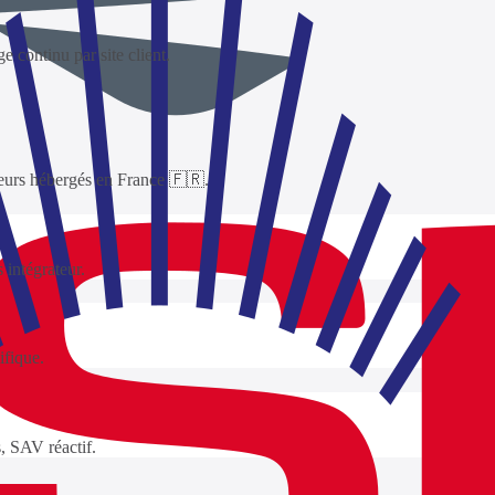
continu par site client.
eurs hébergés en France 🇫🇷.
 intégrateur.
ifique.
, SAV réactif.