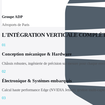
Groupe ADP
Aéroports de Paris
L'INTÉGRATION VERTICALE COMPLÈTE
01
Conception mécanique & Hardware
Châssis robustes, ingénierie de précision sur mesure pour chaque envi
02
Électronique & Systèmes embarqués
Calcul haute performance Edge (NVIDIA Jetson), gestion multi-ca
03