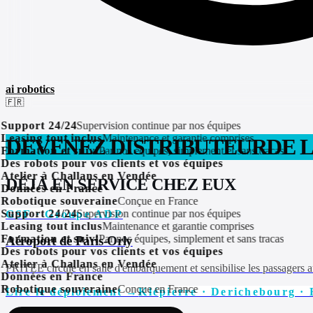
ai robotics
🇫🇷
upport 24/24
Supervision continue par nos équipes
easing tout inclus
Maintenance et garantie comprises
DEVENEZ DISTRIBUTEUR
DE 
ormation et suivi
Par nos équipes, simplement et sans tracas
es robots pour vos clients et vos équipes
telier à Challans en Vendée
DÉJÀ EN SERVICE CHEZ EUX
Données en France
obotique souveraine
Conçue en France
upport 24/24
Supervision continue par nos équipes
GSF · Groupe ADP
easing tout inclus
Maintenance et garantie comprises
ormation et suivi
Par nos équipes, simplement et sans tracas
Aéroport de Paris-Orly
es robots pour vos clients et vos équipes
telier à Challans en Vendée
PRITEE circule en salle d'embarquement et sensibilise les passagers au
Données en France
obotique souveraine
Conçue en France
Lire le déploiement →
Klépierre · Derichebourg · 