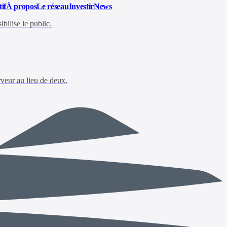
if
À propos
Le réseau
Investir
News
bilise le public.
rveur au lieu de deux.