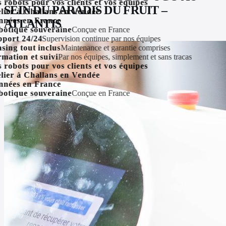
obots pour vos clients et vos équipes
SEIN DU PARADIS DU FRUIT –
er à Challans en Vendée
ées en France
ATLANTIS
tique souveraine
Conçue en France
ort 24/24
Supervision continue par nos équipes
ng tout inclus
Maintenance et garantie comprises
tion et suivi
Par nos équipes, simplement et sans tracas
obots pour vos clients et vos équipes
er à Challans en Vendée
ées en France
tique souveraine
Conçue en France
Accueil
Nos
J'ESSAIE GRATUITEMENT
robots
Comparatif
À propos
Le réseau
Investir
News