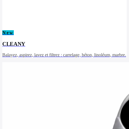
New
CLEANY
Balayez, aspirez, lavez et filtrez : carrelage, béton, linoléum, marbre.