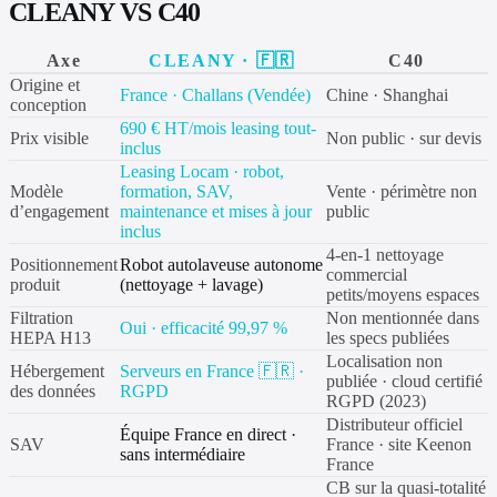
CLEANY VS C40
Axe
CLEANY · 🇫🇷
C40
Origine et
France · Challans (Vendée)
Chine · Shanghai
conception
690 € HT/mois leasing tout-
Prix visible
Non public · sur devis
inclus
Leasing Locam · robot,
Modèle
formation, SAV,
Vente · périmètre non
d’engagement
maintenance et mises à jour
public
inclus
4-en-1 nettoyage
Positionnement
Robot autolaveuse autonome
commercial
produit
(nettoyage + lavage)
petits/moyens espaces
Filtration
Non mentionnée dans
Oui · efficacité 99,97 %
HEPA H13
les specs publiées
Localisation non
Hébergement
Serveurs en France 🇫🇷 ·
publiée · cloud certifié
des données
RGPD
RGPD (2023)
Distributeur officiel
Équipe France en direct ·
SAV
France · site Keenon
sans intermédiaire
France
CB sur la quasi-totalité