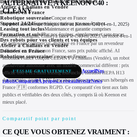
ALTERNATIVE À KEENON C40 :
Des robots pour vos clients et vos équipes
Atelier à Challans en Vendée
CLEANY
Données en France
Robotique souveraine
Conçue en France
Support 24/24
Supervision continue par nos équipes
Le robot autolaveuse français face au Keenon C40 (4-en-1, 2025)
Leasing tout inclus
Maintenance et garantie comprises
Formation et suivi
Par nos équipes, simplement et sans tracas
Keenon (Shanghai, Chine) a lancé le C40 en 2025, un robot 4-en-1
Des robots pour vos clients et vos équipes
de nettoyage commercial, distribué en France par un revendeur
Atelier à Challans en Vendée
officiel et un site Keenon France, sans prix public affiché. AI
Données en France
Robotique souveraine
Conçue en France
Robotics France conçoit CLEANY à Challans (Vendée), un robot
autolaveuse autonome avec un modèle commercial différent : prix
Accueil
Nos
J'ESSAIE GRATUITEMENT
affiché 690 € HT/mois leasing tout-inclus, filtration HEPA H13
documentée, équipe SAV française en direct et serveurs hébergés en
robots
Comparatif
À propos
Le réseau
Investir
News
France 🇫🇷 conformes RGPD. Ce comparatif s'en tient aux faits
publics et vérifiables des deux côtés, y compris là où Keenon est
mieux placé.
Comparatif point par point
CE QUE VOUS OBTENEZ VRAIMENT :