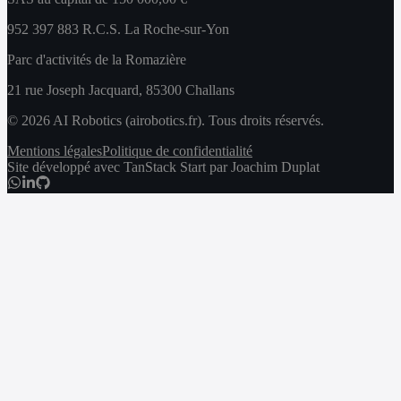
952 397 883 R.C.S. La Roche-sur-Yon
Parc d'activités de la Romazière
21 rue Joseph Jacquard, 85300 Challans
© 2026 AI Robotics (airobotics.fr). Tous droits réservés.
Mentions légales
Politique de confidentialité
Site développé avec TanStack Start par Joachim Duplat