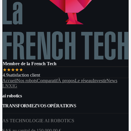
Membre de la French Tech
★
★
★
★
★
4.9
satisfaction client
Accueil
Nos robots
Comparatif
À propos
Le réseau
Investir
News
LN
X
IG
ai robotics
TRANSFORMEZ
VOS OPÉRATIONS
AS TECHNOLOGIE AI ROBOTICS
SAS au capital de 150 000,00 €