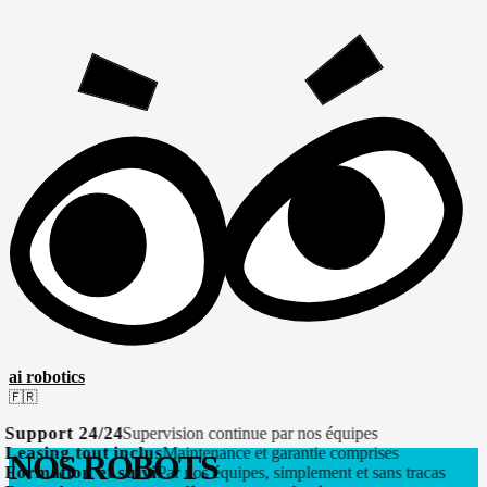
ai robotics
🇫🇷
Support 24/24
Supervision continue par nos équipes
Leasing tout inclus
Maintenance et garantie comprises
NOS ROBOTS
Formation et suivi
Par nos équipes, simplement et sans tracas