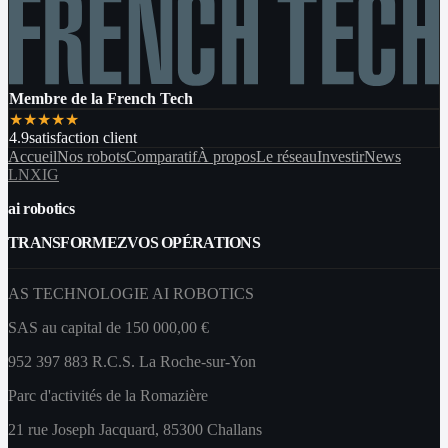
Membre de la French Tech
★
★
★
★
★
4.9
satisfaction client
Accueil
Nos robots
Comparatif
À propos
Le réseau
Investir
News
LN
X
IG
ai robotics
TRANSFORMEZ
VOS OPÉRATIONS
AS TECHNOLOGIE AI ROBOTICS
SAS au capital de 150 000,00 €
952 397 883 R.C.S. La Roche-sur-Yon
Parc d'activités de la Romazière
21 rue Joseph Jacquard, 85300 Challans